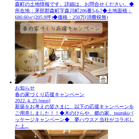
森町の土地情報です。詳細は、お問合せください。◆
所在地：茅部郡森町字森川町206番5-6-7◆土地面積：
680.60㎡(205.9坪)◆価格：250万(消費税無)
お知らせ
春の家づくり応援キャンペーン
2022.
4.
25
[mon]
新築をお考えの皆さまに、以下の応援キャンペーンを
ご用意しました！！◆木のひらや、郷の家、tsumikiパ
ッケージキャンペーン◆ 夢ハウスと当社がコラボし
た上...