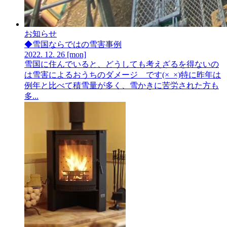
お知らせ
◆雪国ならではの雪害事例
2022.
12.
26
[mon]
雪国に住んでいると、どうしても考えざるを得ないの
は雪害によるおうちのダメージ です(×_×)特に昨年は
例年と比べて積雪量が多く、雪かきに苦労された方も
多...