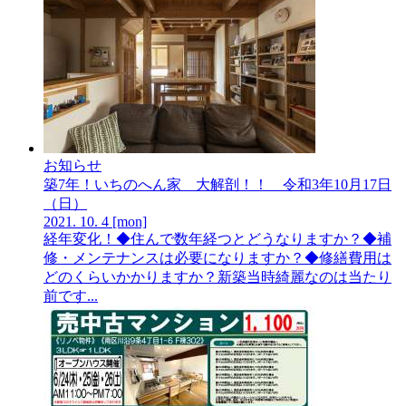
お知らせ
築7年！いちのへん家 大解剖！！ 令和3年10月17日
（日）
2021.
10.
4
[mon]
経年変化！◆住んで数年経つとどうなりますか？◆補
修・メンテナンスは必要になりますか？◆修繕費用は
どのくらいかかりますか？新築当時綺麗なのは当たり
前です...