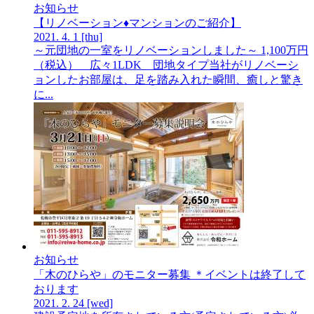
お知らせ
【リノベーション♦マンションのご紹介】
2021.
4.
1
[thu]
～元団地の一室をリノベーションしました～ 1,100万円
（税込） 広々1LDK 団地タイプ当社がリノベーシ
ョンしたお部屋は、足を踏み入れた瞬間、癒しと驚き
に...
お知らせ
「木のひらや」のモニター募集 ＊イベントは終了して
おります
2021.
2.
24
[wed]