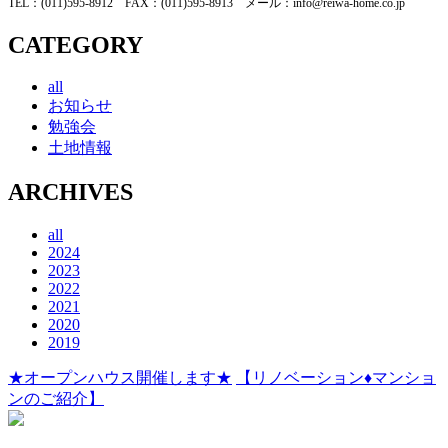
TEL
：(
011
)
595-8912
FAX
：(
011
)
595-8913
メール：
info@reiwa-home.co.jp
CATEGORY
all
お知らせ
勉強会
土地情報
ARCHIVES
all
2024
2023
2022
2021
2020
2019
★オープンハウス開催します★
【リノベーション♦マンショ
ンのご紹介】