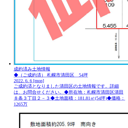
成約済み
土地情報
◆（ご成約済） 札幌市清田区 54坪
2022.
6.
6
[mon]
ご成約済となりました清田区の土地情報です。詳細
は、お問合せください。◆所在地：札幌市清田区清田
８条３丁目２－３◆土地面積：181.81㎡(54坪)◆価格：
1265万