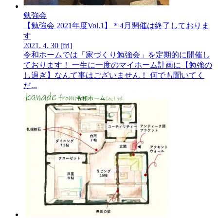
勉強会
【勉強会 2021年度Vol.1】＊4月開催は終了しておりま
す
2021.
4.
30
[fri]
令和ホームでは「家づくり勉強会」を定期的に開催し
ております！ 一生に一度のマイホーム計画に【勉強の
し過ぎ】なんて事はございません！ 何でも聞いてく
だ...