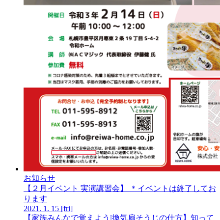
お知らせ
【２月イベント 実演講習会】 ＊イベントは終了してお
ります
2021.
1.
15
[fri]
【家族みんなで覚えよう❕換気扇そうじの仕方】知って