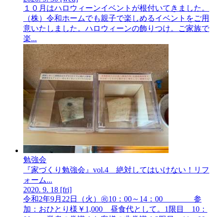
１０月はハロウィーンイベントが根付いてきました。
（株）令和ホームでも親子で楽しめるイベントをご用
意いたしました。ハロウィーンの飾りつけ。ご家族で
楽...
勉強会
『家づくり勉強会』vol.4 絶対してはいけない！リフ
ォーム...
2020.
9.
18
[fri]
令和2年9月22日（火）㊗10：00～14：00 参
加：おひとり様￥1,000 昼食代として。1限目 10：