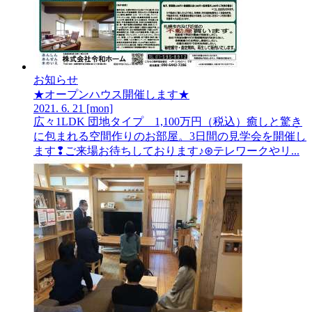
お知らせ
★オープンハウス開催します★
2021.
6.
21
[mon]
広々1LDK 団地タイプ 1,100万円（税込）癒しと驚き
に包まれる空間作りのお部屋。3日間の見学会を開催し
ます❢ご来場お待ちしております♪⊛テレワークやリ...