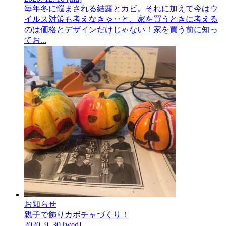
毎年冬に悩まされる結露とカビ。それに加えて今はウ
イルス対策も考えなきゃ‥と、家を買うときに考える
のは価格とデザインだけじゃない！家を買う前に知っ
てお...
お知らせ
親子で飾りカボチャづくり！
2020.
9.
30
[wed]