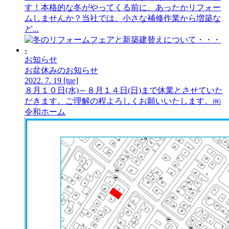
す！本格的な冬がやってくる前に、あったかリフォー
ムしませんか？当社では、小さな補修作業から増築な
ど...
お知らせ
お盆休みのお知らせ
2022.
7.
19
[tue]
８月１０日(水)～８月１４日(日)まで休業とさせていた
だきます。ご理解の程よろしくお願いいたします。㈱
令和ホーム