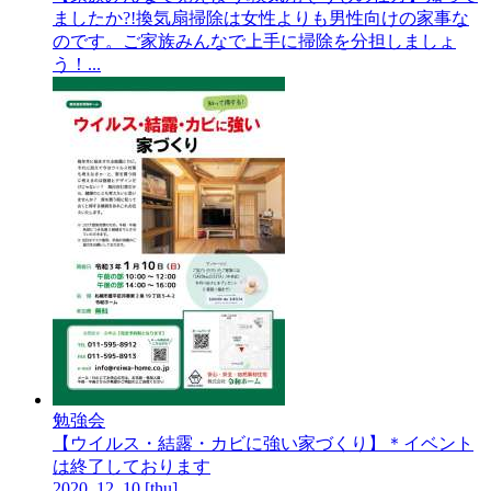
ましたか?!換気扇掃除は女性よりも男性向けの家事な
のです。ご家族みんなで上手に掃除を分担しましょ
う！...
勉強会
【ウイルス・結露・カビに強い家づくり】＊イベント
は終了しております
2020.
12.
10
[thu]