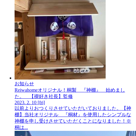
お知らせ
Reiwahomeオリジナル！桐製 『神棚』 始めまし
た。 【禊好き社長】監修
2023.
2.
10
[fri]
以前よりおつくりさせていただいておりました。【神
棚】当社オリジナル 『桐材』を使用したシンプルな
神棚を申し受けさせていただくことになりました！※
桐は...