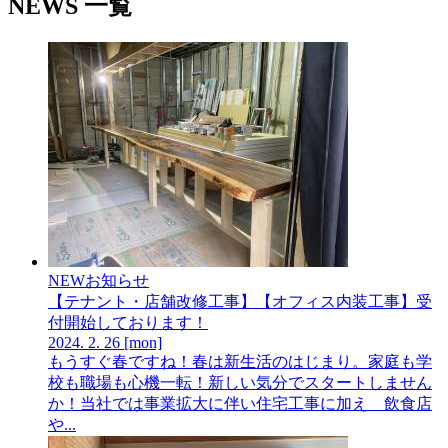
NEWS 一覧
NEW
お知らせ
【テナント・店舗改修工事】【オフィス内装工事】受
付開始しております！
2024.
2.
26
[mon]
もうすぐ春ですね！春は新生活のはじまり。家庭も学
校も職場も心機一転！新しい気分でスタートしません
か！当社では事業拡大に伴い住宅工事に加え 飲食店
や...