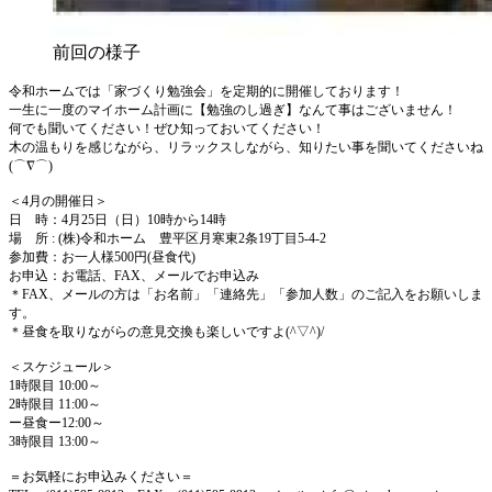
前回の様子
令和ホームでは「家づくり勉強会」を定期的に開催しております！
一生に一度のマイホーム計画に【勉強のし過ぎ】なんて事はございません！
何でも聞いてください！ぜひ知っておいてください！
木の温もりを感じながら、リラックスしながら、知りたい事を聞いてくださいね
(⌒
∇
⌒)
＜
4
月の開催日＞
日 時：
4
月
25
日（日）
10
時から
14
時
場 所
:
(株)令和ホーム 豊平区月寒東
2
条
19
丁目
5-4-2
参加費：お一人様
500
円(昼食代)
お申込：お電話、
FAX
、メールでお申込み
＊
FAX
、メールの方は「お名前」「連絡先」「参加人数」のご記入をお願いしま
す。
＊昼食を取りながらの意見交換も楽しいですよ(
^
▽
^
)
/
＜スケジュール＞
1
時限目
10:00
～
2
時限目
11:00
～
ー昼食ー
12:00
～
3
時限目
13:00
～
＝お気軽にお申込みください＝